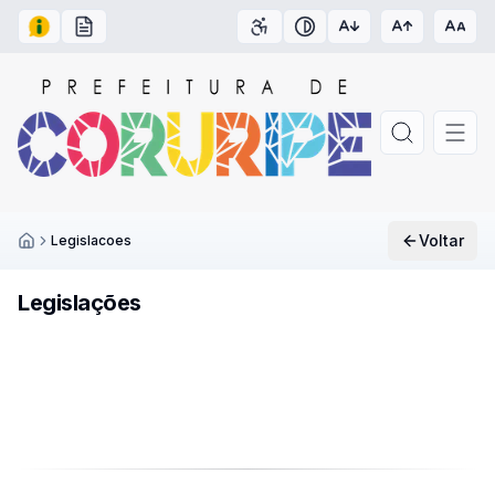
Acesso à Informação
Carta de Serviços
Acessibilidade
Contraste
Voltar
Legislacoes
Inicío
Legislações