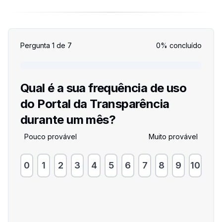
Pergunta
1
de
7
0
% concluído
Qual é a sua frequência de uso
do Portal da Transparência
durante um mês?
Pouco provável
Muito provável
0
1
2
3
4
5
6
7
8
9
10