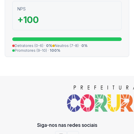
NPS
+
100
Detratores (0-6) ·
0
%
Neutros (7-8) ·
0
%
Promotores (9-10) ·
100
%
Siga-nos nas redes sociais