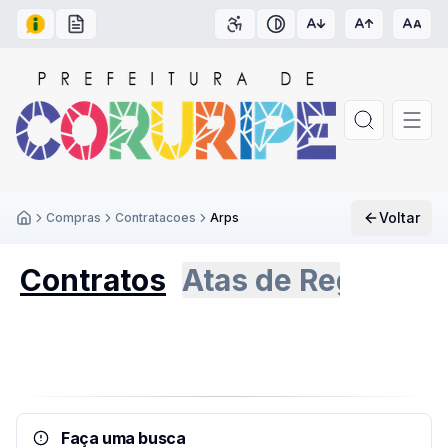
Acesso à Informação
Carta de Serviços
Acessibilidade
Contraste
Voltar
Compras
Contratacoes
Arps
Inicío
Contratos
Atas de Registro 
Faça uma busca