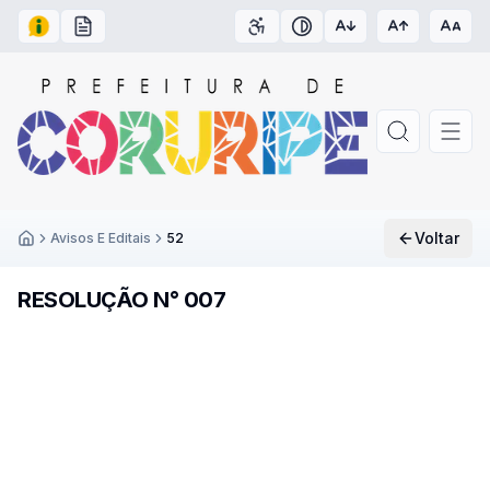
Acesso à Informação
Carta de Serviços
Acessibilidade
Contraste
Voltar
Avisos E Editais
52
Inicío
RESOLUÇÃO N° 007