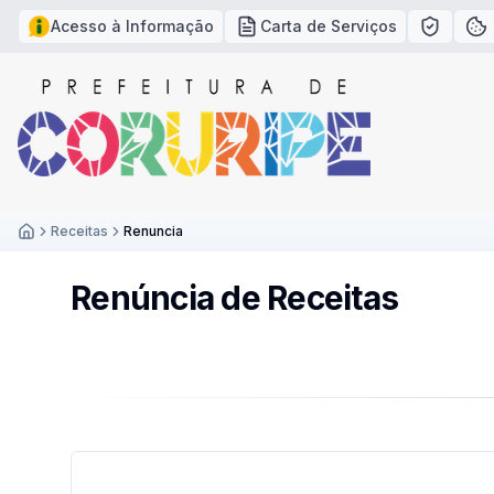
Acesso à Informação
Carta de Serviços
Política
Po
Receitas
Renuncia
Inicío
Renúncia de Receitas