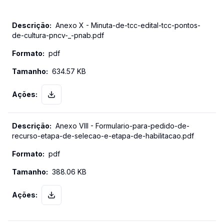
Anexo X - Minuta-de-tcc-edital-tcc-pontos-
de-cultura-pncv-_-pnab.pdf
pdf
634.57 KB
Anexo VIII - Formulario-para-pedido-de-
recurso-etapa-de-selecao-e-etapa-de-habilitacao.pdf
pdf
388.06 KB