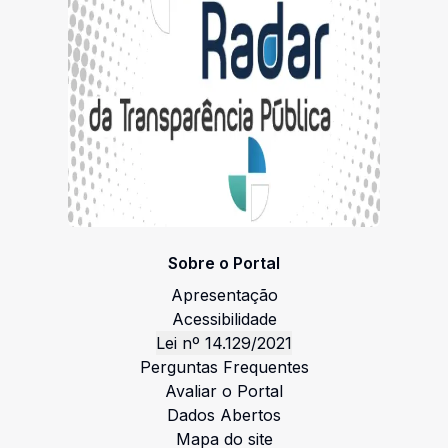
pdf
555.83 KB
Anexo IV - Plano-de-trabalho-edital- TCC
PNAB.pdf
pdf
Sobre o Portal
847.18 KB
Apresentação
Acessibilidade
Lei nº 14.129/2021
Perguntas Frequentes
Anexo III - Formulario-de-inscricao-edital-tcc-
Avaliar o Portal
pontos-de-cultura- PNAB.pdf
Dados Abertos
pdf
Mapa do site