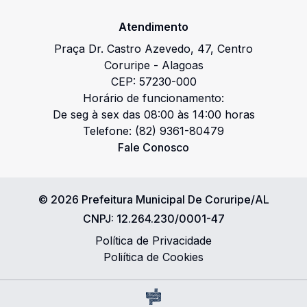
599.95 KB
Atendimento
Praça Dr. Castro Azevedo
,
47
,
Centro
Coruripe
-
Alagoas
CEP:
57230-000
Anexo II - Critério de Avaliação.pdf
Horário de funcionamento:
De seg à sex das 08:00 às 14:00 horas
pdf
Telefone:
(82) 9361-80479
485.44 KB
Fale Conosco
©
2026
Prefeitura Municipal De Coruripe/AL
Anexo I - categorias-e-cotas-edital-tcc-
CNPJ:
12.264.230/0001-47
pontos-de-cultura-pncv-_-pnab-vers-2-26_09_2024.pdf
Política de Privacidade
pdf
Poliítica de Cookies
392.03 KB