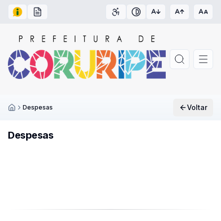
Acesso à Informação
Carta de Serviços
Acessibilidade
Contraste
Voltar
Despesas
Inicío
Despesas