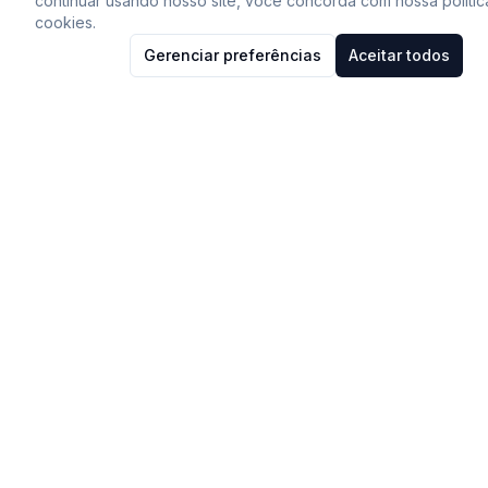
continuar usando nosso site, você concorda com nossa polític
cookies.
Gerenciar preferências
Aceitar todos
Siga-nos nas redes sociais
Acessar Instagram
Acessar Youtube