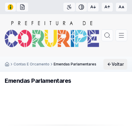
Acesso à Informação
Carta de Serviços
Acessibilidade
Contraste
Voltar
Contas E Orcamento
Emendas Parlamentares
Inicío
Emendas Parlamentares